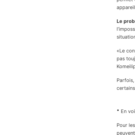
appareil
Le pro
l’imposs
situatio
«Le cont
pas touj
Komeili
Parfois,
certains
·
En voi
Pour les
peuvent