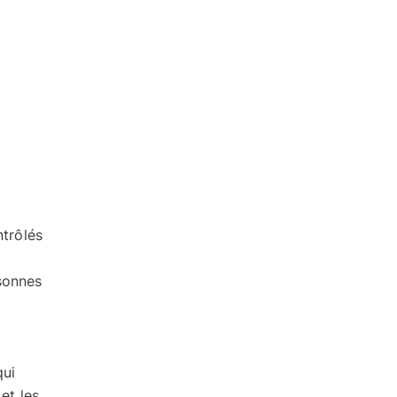
ntrôlés
rsonnes
qui
et les