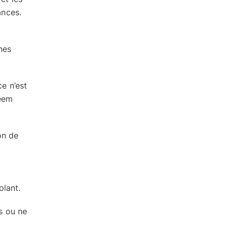
ances.
nes
e n’est
aeem
on de
olant.
ns ou ne