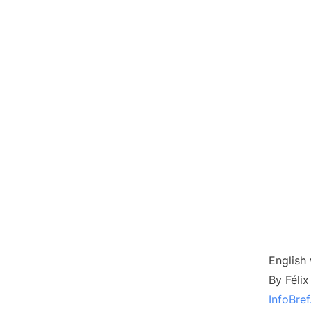
English 
By Féli
InfoBre