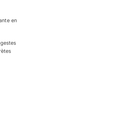
ante en
 gestes
rètes