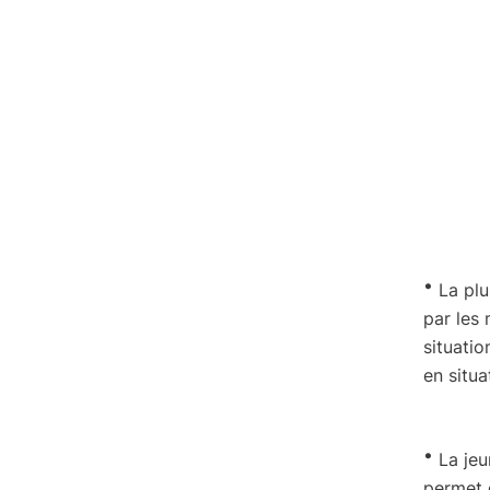
·
La plu
par les
situatio
en situ
·
La je
permet d