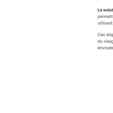
La solu
permett
utilisan
Ces disp
du visa
envoyée