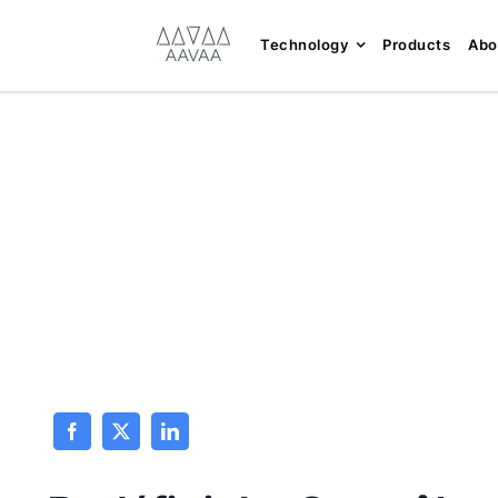
Skip
content
to
Technology
Products
Abo
content